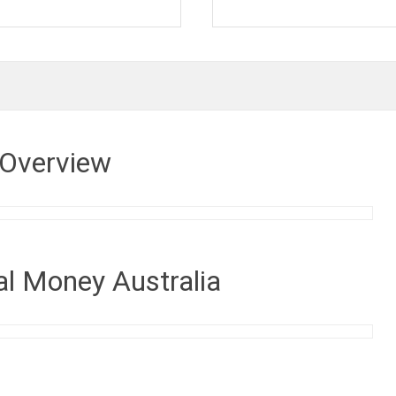
 Overview
al Money Australia