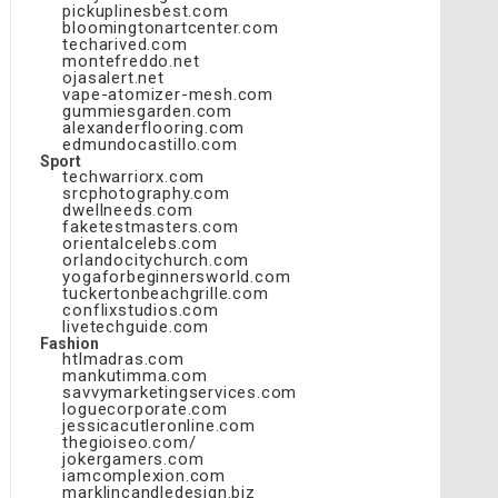
pickuplinesbest.com
bloomingtonartcenter.com
techarived.com
montefreddo.net
ojasalert.net
vape-atomizer-mesh.com
gummiesgarden.com
alexanderflooring.com
edmundocastillo.com
Sport
techwarriorx.com
srcphotography.com
dwellneeds.com
faketestmasters.com
orientalcelebs.com
orlandocitychurch.com
yogaforbeginnersworld.com
tuckertonbeachgrille.com
conflixstudios.com
livetechguide.com
Fashion
htlmadras.com
mankutimma.com
savvymarketingservices.com
loguecorporate.com
jessicacutleronline.com
thegioiseo.com/
jokergamers.com
iamcomplexion.com
marklincandledesign.biz