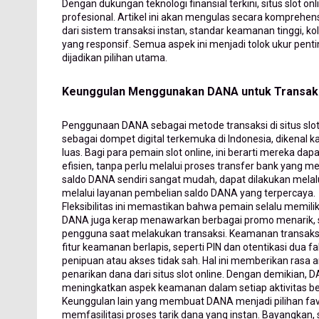
Dengan dukungan teknologi finansial terkini, situs slot
profesional. Artikel ini akan mengulas secara komprehen
dari sistem transaksi instan, standar keamanan tinggi, 
yang responsif. Semua aspek ini menjadi tolok ukur pent
dijadikan pilihan utama.
Keunggulan Menggunakan DANA untuk Transaksi
Penggunaan DANA sebagai metode transaksi di situs slo
sebagai dompet digital terkemuka di Indonesia, dikena
luas. Bagi para pemain slot online, ini berarti mereka 
efisien, tanpa perlu melalui proses transfer bank yang
saldo DANA sendiri sangat mudah, dapat dilakukan melalu
melalui layanan pembelian saldo DANA yang terpercaya.
Fleksibilitas ini memastikan bahwa pemain selalu memilik
DANA juga kerap menawarkan berbagai promo menarik, se
pengguna saat melakukan transaksi. Keamanan transaksi
fitur keamanan berlapis, seperti PIN dan otentikasi dua f
penipuan atau akses tidak sah. Hal ini memberikan ra
penarikan dana dari situs slot online. Dengan demikian,
meningkatkan aspek keamanan dalam setiap aktivitas ber
Keunggulan lain yang membuat DANA menjadi pilihan fav
memfasilitasi proses tarik dana yang instan. Bayangka