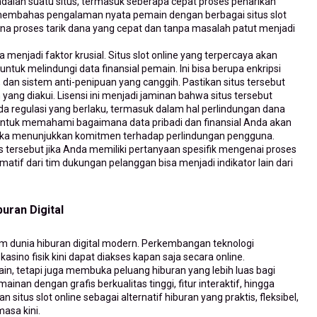
alan suatu situs, termasuk seberapa cepat proses penarikan
g membahas pengalaman nyata pemain dengan berbagai situs slot
ena proses tarik dana yang cepat dan tanpa masalah patut menjadi
menjadi faktor krusial. Situs slot online yang terpercaya akan
k melindungi data finansial pemain. Ini bisa berupa enkripsi
), dan sistem anti-penipuan yang canggih. Pastikan situs tersebut
 yang diakui. Lisensi ini menjadi jaminan bahwa situs tersebut
da regulasi yang berlaku, termasuk dalam hal perlindungan dana
t untuk memahami bagaimana data pribadi dan finansial Anda akan
reka menunjukkan komitmen terhadap perlindungan pengguna.
tersebut jika Anda memiliki pertanyaan spesifik mengenai proses
atif dari tim dukungan pelanggan bisa menjadi indikator lain dari
uran Digital
am dunia hiburan digital modern. Perkembangan teknologi
sino fisik kini dapat diakses kapan saja secara online.
in, tetapi juga membuka peluang hiburan yang lebih luas bagi
nan dengan grafis berkualitas tinggi, fitur interaktif, hingga
situs slot online sebagai alternatif hiburan yang praktis, fleksibel,
asa kini.