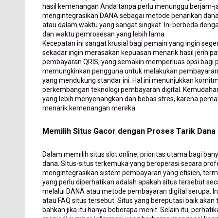
hasil kemenangan Anda tanpa perlu menunggu berjam-jam 
mengintegrasikan DANA sebagai metode penarikan dana
atau dalam waktu yang sangat singkat. Ini berbeda deng
dan waktu pemrosesan yang lebih lama.
Kecepatan ini sangat krusial bagi pemain yang ingin s
sekadar ingin merasakan kepuasan menarik hasil jerih 
pembayaran QRIS, yang semakin memperluas opsi bagi pen
memungkinkan pengguna untuk melakukan pembayaran a
yang mendukung standar ini. Hal ini menunjukkan komit
perkembangan teknologi pembayaran digital. Kemudahan
yang lebih menyenangkan dan bebas stres, karena pemain 
menarik kemenangan mereka.
Memilih Situs Gacor dengan Proses Tarik Dana
Dalam memilih situs slot online, prioritas utama bagi 
dana. Situs-situs terkemuka yang beroperasi secara pro
mengintegrasikan sistem pembayaran yang efisien, terma
yang perlu diperhatikan adalah apakah situs tersebut se
melalui DANA atau metode pembayaran digital serupa. In
atau FAQ situs tersebut. Situs yang bereputasi baik aka
bahkan jika itu hanya beberapa menit. Selain itu, perhati