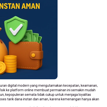
u hiburan digital modern yang mengutamakan kecepatan, keamanan,
 fisik ke platform online membuat permainan ini semakin mudah
un, kepopuleran semata tidak cukup untuk menjaga loyalitas
oses tarik dana instan dan aman, karena kemenangan hanya akan