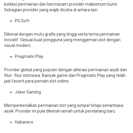
koleksi permainan dari bermacam provider maksimum bumi.
Sebagian provider yang wajib dicoba di antara lain:
PG Soft
Dikenal dengan mutu grafis yang tinggi serta tema permainan
inovatif. Sesuai buat pengguna yang menggemari slot dengan
visual modern.
Pragmatic Play
Provider global yang populer dengan alterasi permainan asyik dan
fitur- fitur istimewa. Banyak game dari Pragmatic Play yang telah
jadi favorit para pemain slot online.
Joker Gaming
Memperkenalkan permainan slot yang simpel tetapi senantiasa
asyik. Provider ini pula dikenal ramah untuk pendatang baru.
Habanero