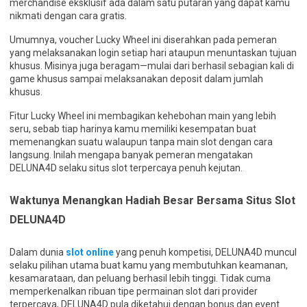
merchandise eksklusif ada dalam satu putaran yang dapat kamu
nikmati dengan cara gratis.
Umumnya, voucher Lucky Wheel ini diserahkan pada pemeran
yang melaksanakan login setiap hari ataupun menuntaskan tujuan
khusus. Misinya juga beragam—mulai dari berhasil sebagian kali di
game khusus sampai melaksanakan deposit dalam jumlah
khusus.
Fitur Lucky Wheel ini membagikan kehebohan main yang lebih
seru, sebab tiap harinya kamu memiliki kesempatan buat
memenangkan suatu walaupun tanpa main slot dengan cara
langsung. Inilah mengapa banyak pemeran mengatakan
DELUNA4D selaku situs slot terpercaya penuh kejutan.
Waktunya Menangkan Hadiah Besar Bersama Situs Slot
DELUNA4D
Dalam dunia
slot online
yang penuh kompetisi, DELUNA4D muncul
selaku pilihan utama buat kamu yang membutuhkan keamanan,
kesamarataan, dan peluang berhasil lebih tinggi. Tidak cuma
memperkenalkan ribuan tipe permainan slot dari provider
terpercaya, DELUNA4D pula diketahui dengan bonus dan event