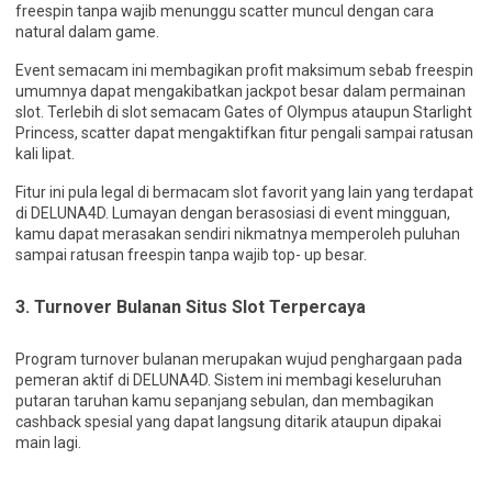
freespin tanpa wajib menunggu scatter muncul dengan cara
natural dalam game.
Event semacam ini membagikan profit maksimum sebab freespin
umumnya dapat mengakibatkan jackpot besar dalam permainan
slot. Terlebih di slot semacam Gates of Olympus ataupun Starlight
Princess, scatter dapat mengaktifkan fitur pengali sampai ratusan
kali lipat.
Fitur ini pula legal di bermacam slot favorit yang lain yang terdapat
di DELUNA4D. Lumayan dengan berasosiasi di event mingguan,
kamu dapat merasakan sendiri nikmatnya memperoleh puluhan
sampai ratusan freespin tanpa wajib top- up besar.
3. Turnover Bulanan Situs Slot Terpercaya
Program turnover bulanan merupakan wujud penghargaan pada
pemeran aktif di DELUNA4D. Sistem ini membagi keseluruhan
putaran taruhan kamu sepanjang sebulan, dan membagikan
cashback spesial yang dapat langsung ditarik ataupun dipakai
main lagi.