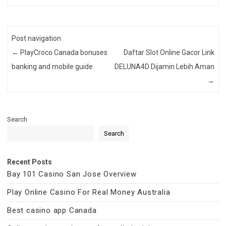
Post navigation
←
PlayCroco Canada bonuses
Daftar Slot Online Gacor Link
banking and mobile guide
DELUNA4D Dijamin Lebih Aman
→
Search
Search
Recent Posts
Bay 101 Casino San Jose Overview
Play Online Casino For Real Money Australia
Best casino app Canada