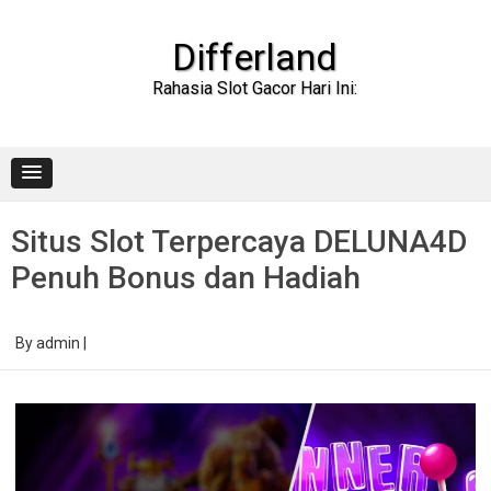
Skip
to
content
Differland
Rahasia Slot Gacor Hari Ini:
Situs Slot Terpercaya DELUNA4D
Penuh Bonus dan Hadiah
By
admin
|