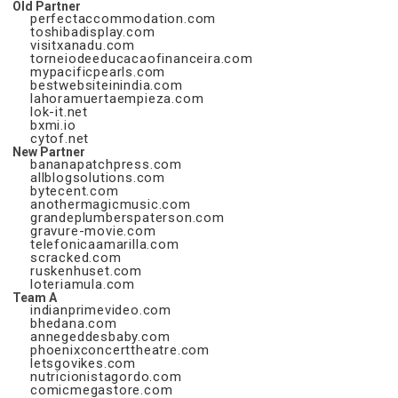
Old Partner
perfectaccommodation.com
toshibadisplay.com
visitxanadu.com
torneiodeeducacaofinanceira.com
mypacificpearls.com
bestwebsiteinindia.com
lahoramuertaempieza.com
lok-it.net
bxmi.io
cytof.net
New Partner
bananapatchpress.com
allblogsolutions.com
bytecent.com
anothermagicmusic.com
grandeplumberspaterson.com
gravure-movie.com
telefonicaamarilla.com
scracked.com
ruskenhuset.com
loteriamula.com
Team A
indianprimevideo.com
bhedana.com
annegeddesbaby.com
phoenixconcerttheatre.com
letsgovikes.com
nutricionistagordo.com
comicmegastore.com