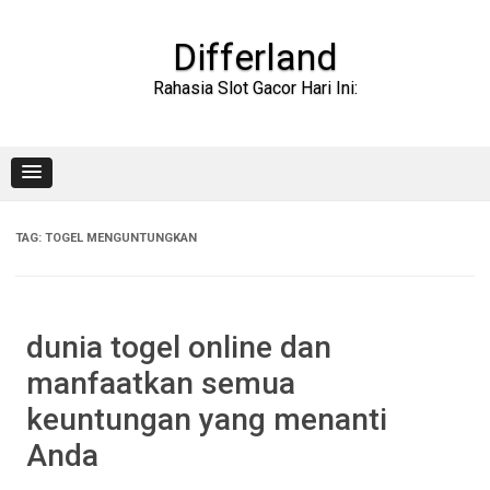
Skip
to
content
Differland
Rahasia Slot Gacor Hari Ini:
TAG:
TOGEL MENGUNTUNGKAN
dunia togel online dan
manfaatkan semua
keuntungan yang menanti
Anda