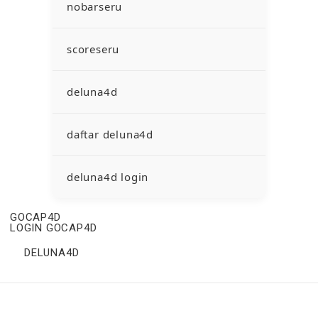
nobarseru
scoreseru
deluna4d
daftar deluna4d
deluna4d login
GOCAP4D
LOGIN GOCAP4D
DELUNA4D