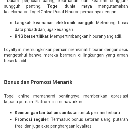
Dalam perjudian daring, keamanan dan keadilan sungguh-
sungguh penting.
Togel dunia maya
mengutamakan
keselamatan Togel Online Pusat Hiburan pemainnya dengan:
Langkah keamanan elektronik canggih
: Melindungi basis
data pribadi dan juga keuangan.
RNG bersertifikat
: Mempertimbangkan hiburan yang adil.
Loyalty ini memungkinkan pemain menikmati hiburan dengan sepi,
mengetahui bahwa mereka bermain di lingkungan yang aman
beserta adil.
Bonus dan Promosi Menarik
Togel online memahami pentingnya memberikan apresiasi
kepada pemain. Platform ini menawarkan:
Keuntungan tambahan sambutan
untuk pemain terbaru.
Promosi reguler
: Termasuk bonus setoran uang, putaran
free, dan juga akta penghargaan loyalitas.