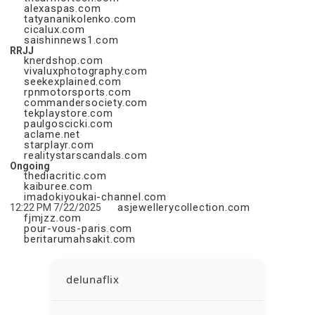
alexaspas.com
tatyananikolenko.com
cicalux.com
saishinnews1.com
RRJJ
knerdshop.com
vivaluxphotography.com
seekexplained.com
rpnmotorsports.com
commandersociety.com
tekplaystore.com
paulgoscicki.com
aclame.net
starplayr.com
realitystarscandals.com
Ongoing
thediacritic.com
kaiburee.com
imadokiyoukai-channel.com
asjewellerycollection.com
12:22 PM 7/22/2025
fjmjzz.com
pour-vous-paris.com
beritarumahsakit.com
delunaflix