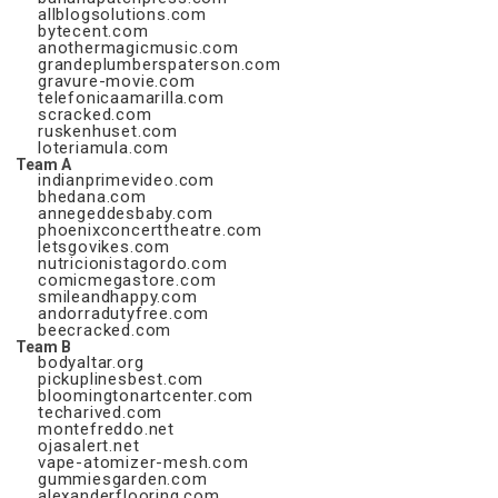
allblogsolutions.com
bytecent.com
anothermagicmusic.com
grandeplumberspaterson.com
gravure-movie.com
telefonicaamarilla.com
scracked.com
ruskenhuset.com
loteriamula.com
Team A
indianprimevideo.com
bhedana.com
annegeddesbaby.com
phoenixconcerttheatre.com
letsgovikes.com
nutricionistagordo.com
comicmegastore.com
smileandhappy.com
andorradutyfree.com
beecracked.com
Team B
bodyaltar.org
pickuplinesbest.com
bloomingtonartcenter.com
techarived.com
montefreddo.net
ojasalert.net
vape-atomizer-mesh.com
gummiesgarden.com
alexanderflooring.com