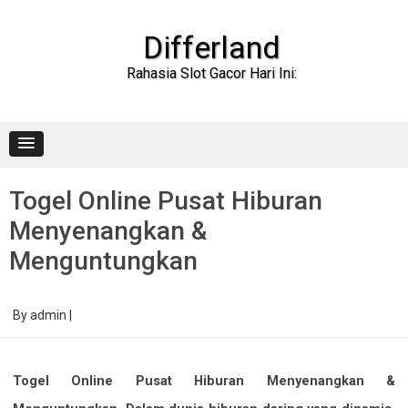
Skip
to
content
Differland
Rahasia Slot Gacor Hari Ini:
Togel Online Pusat Hiburan
Menyenangkan &
Menguntungkan
By
admin
|
Togel Online Pusat Hiburan Menyenangkan &