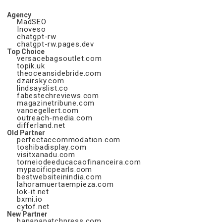
Agency
MadSEO
Inoveso
chatgpt-rw
chatgpt-rw.pages.dev
Top Choice
versacebagsoutlet.com
topik.uk
theoceansidebride.com
dzairsky.com
lindsayslist.co
fabestechreviews.com
magazinetribune.com
vancegellert.com
outreach-media.com
differland.net
Old Partner
perfectaccommodation.com
toshibadisplay.com
visitxanadu.com
torneiodeeducacaofinanceira.com
mypacificpearls.com
bestwebsiteinindia.com
lahoramuertaempieza.com
lok-it.net
bxmi.io
cytof.net
New Partner
bananapatchpress.com