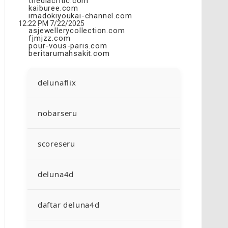
thediacritic.com
kaiburee.com
imadokiyoukai-channel.com
12:22 PM 7/22/2025
asjewellerycollection.com
fjmjzz.com
pour-vous-paris.com
beritarumahsakit.com
delunaflix
nobarseru
scoreseru
deluna4d
daftar deluna4d