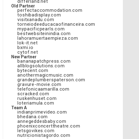
differland.net
Old Partner
perfectaccommodation.com
toshibadisplay.com
visitxanadu.com
torneiodeeducacaofinanceira.com
mypacificpearls.com
bestwebsiteinindia.com
lahoramuertaempieza.com
lok-it.net
bxmi.io
cytof.net
New Partner
bananapatchpress.com
allblogsolutions.com
bytecent.com
anothermagicmusic.com
grandeplumberspaterson.com
gravure-movie.com
telefonicaamarilla.com
scracked.com
ruskenhuset.com
loteriamula.com
Team A
indianprimevideo.com
bhedana.com
annegeddesbaby.com
phoenixconcerttheatre.com
letsgovikes.com
nutricionistagordo.com