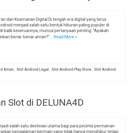
ran dan Keamanan Digital Di tengah era digital yang terus
droid menjadi salah satu bentuk hiburan paling populer di
di balik keseruannya, muncul pertanyaan penting: “Apakah
inkan benar-benar aman?”…
Read More »
oid Aman
,
Slot Android Legal
,
Slot Android Play Store
,
Slot Android
an Slot di DELUNA4D
di salah satu destinasi utama bagi para pecinta permainan
awarkan pengalaman bermain yang tidak hanya menghibur tetapi