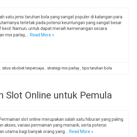
h satu jenis taruhan bola yang sangat populer di kalangan para
ik utamanya terletak pada potensi keuntungan yang sangat besar
f kecil. Namun, untuk dapat meraih kemenangan secara
n mix parlay,…
Read More »
,
situs sbobet terpercaya
,
strategi mix parlay
,
tips taruhan bola
 Slot Online untuk Pemula
ermainan slot online merupakan salah satu hiburan yang paling
n akses, variasi permainan yang menarik, serta potensi
han utama bagi banyak orang yang…
Read More »