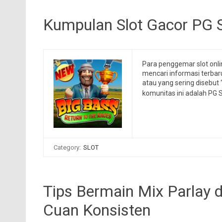
Kumpulan Slot Gacor PG S
Para penggemar slot onli
mencari informasi terbar
atau yang sering disebut 
komunitas ini adalah PG S
Category:
SLOT
Tips Bermain Mix Parlay d
Cuan Konsisten